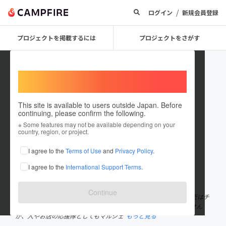
/
ログイン
新規会員登録
プロジェクトを掲載するには
プロジェクトをさがす
Welcome,
International users
This site is available to users outside Japan. Before
continuing, please confirm the following.
cherry blossom RuRi
※ Some features may not be available depending on your
country, region, or project.
プロジェクトオーナー
I agree to the
Terms of Use
and
Privacy Policy
.
これまでに7回支援して1件のプロジェクトを投稿しています
I agree to the
International Support Terms
.
在住国：日本
現在地：兵庫県
出身国：日本
出身地：大阪府
Continue
パワーストーン＆占いで活動中のcherry blossomのRuRiです。最近はチ
ラシや名刺作成で知っていただいている方の方が多いかもしれません
が、人やお店の応援隊としてもマルシェ
もっと見る