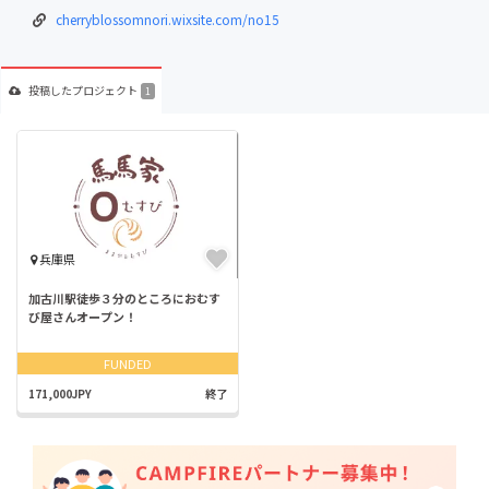
cherryblossomnori.wixsite.com/no15
投稿した
プロジェクト
1
兵庫県
加古川駅徒歩３分のところにおむす
び屋さんオープン！
FUNDED
171,000JPY
終了