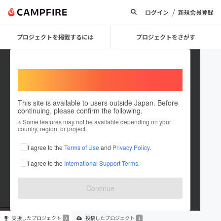
/
ログイン
新規会員登録
プロジェクトを掲載するには
プロジェクトをさがす
Welcome,
International users
This site is available to users outside Japan. Before
continuing, please confirm the following.
chico120
※ Some features may not be available depending on your
country, region, or project.
プロジェクトオーナー
I agree to the
Terms of Use
and
Privacy Policy
.
これまでに1件のプロジェクトを投稿しています
I agree to the
International Support Terms
.
在住国：日本
現在地：未設定
出身国：日本
出身地：未設定
Continue
支援した
プロジェクト
投稿した
プロジェクト
0
1