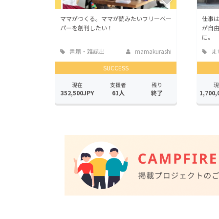
ママがつくる。ママが読みたいフリーペー
仕事
パーを創刊したい！
が自由
に。
書籍・雑誌出
mamakurashi
ま
版
地域
SUCCESS
現在
支援者
残り
現
352,500JPY
61人
終了
1,700,