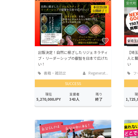
埼玉
出版決定！自然に根ざしたリジェネラティ
【埼
ブ・リーダーシップの叡智を日本で広げた
人と
い！
い
書籍・雑誌出
Regenerat...
フ
版
店
SUCCESS
現在
支援者
残り
現
5,270,000JPY
343人
終了
1,725,