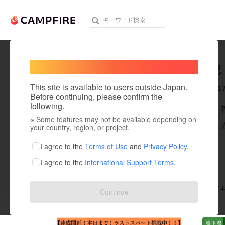
Welcome,
International users
矢口真紀
人気のプロジェクト
注目のリ
This site is available to users outside Japan.
これまでに1
Before continuing, please confirm the
following.
在住国：日本
※ Some features may not be available depending on
アート・写真
出身国：日本
your country, region, or project.
テクノロジー・ガジェット
I agree to the
Terms of Use
and
Privacy Policy
.
I agree to the
International Support Terms
.
映像・映画
ビジネス・起業
支援した
プロジェクト
17
投稿した
プロジ
Continue
まちづくり・地域活性化