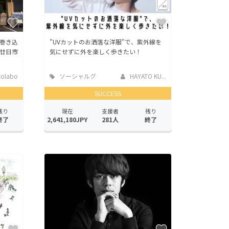
巻き込
"UVカットのお洒落な洋服"で、紫外線を
廿日市
気にせずに外を楽しく歩きたい！
colabo
ソーシャルグ
HAYATO KU...
ッド
SUCCESS
残り
現在
支援者
残り
終了
2,641,180JPY
281人
終了