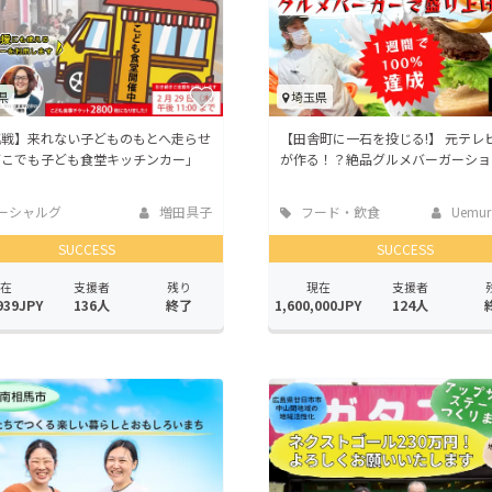
県
埼玉県
挑戦】来れない子どものもとへ走らせ
【田舎町に一石を投じる!】 元テレ
どこでも子ども食堂キッチンカー」
が作る！？絶品グルメバーガーショ
ーシャルグ
増田具子
フード・飲食
Uemura
店
SUCCESS
SUCCESS
在
支援者
残り
現在
支援者
939JPY
136人
終了
1,600,000JPY
124人