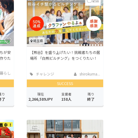
埼玉県
ちが安
【熊谷】を盛り上げたい！挑戦者たちの居
作りた
場所 「白熊ビルヂング」をつくりたい！
暮らし
チャレンジ
shirokuma...
SUCCESS
残り
現在
支援者
残り
終了
2,266,589JPY
158人
終了