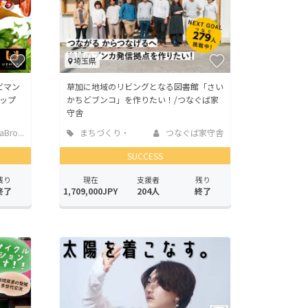
埼玉県
ビマン
草加に地域のリビングとなる図書館「さい
ップ
かちどブンコ」を作りたい！/つなぐば家
守舎
Bro...
まちづくり・
つなぐば家守舎
地域活性化
SUCCESS
残り
現在
支援者
残り
終了
1,709,000JPY
204人
終了