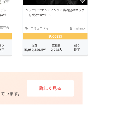
ドデッ
クラウドファンディングで講演会のオファ
集めた
ーを受けつけたい
家守舎
コミュニティ
nishino
SUCCESS
残り
現在
支援者
残り
終了
45,950,380JPY
2,288人
終了