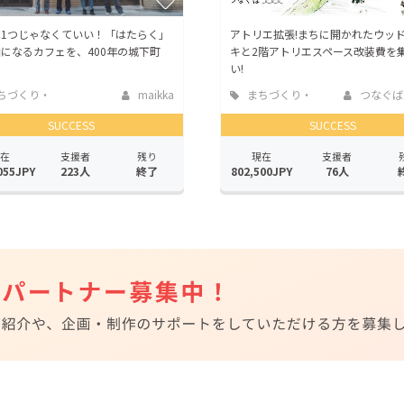
は1つじゃなくていい！「はたらく」
アトリエ拡張!まちに開かれたウッ
になるカフェを、400年の城下町
キと2階アトリエスペース改装費を
い!
ちづくり・
maikka
まちづくり・
つなぐば
活性化
地域活性化
SUCCESS
SUCCESS
在
支援者
残り
現在
支援者
055JPY
223人
終了
802,500JPY
76人