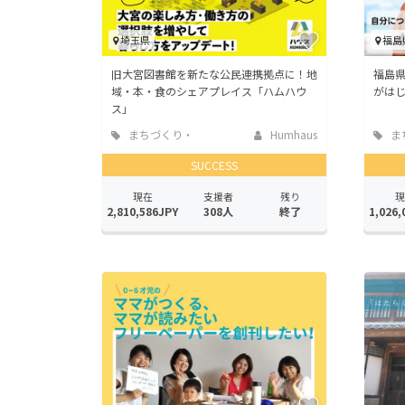
埼玉県
福島
旧大宮図書館を新たな公民連携拠点に！地
福島
域・本・食のシェアプレイス「ハムハウ
がはじ
ス」
まちづくり・
Humhaus
ま
地域活性化
地域
SUCCESS
現在
支援者
残り
現
2,810,586JPY
308人
終了
1,026,