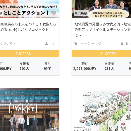
県
広島県
県南相馬市の未来をつくる！女性たち
地域資源の発掘＆多世代交流～地域
めるco(小)しごとプロジェクト
み型アップサイクルステーションを
に～
ちづくり・
icoi
ソーシャルグ
to
活性化
ッド
SUCCESS
SUCCESS
在
支援者
残り
現在
支援者
000JPY
101人
終了
2,278,000JPY
231人