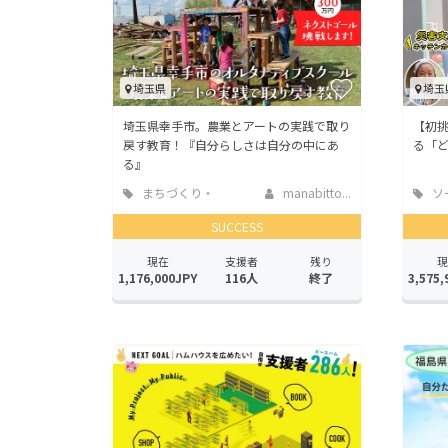
埼玉県
埼玉
埼玉県幸手市。農業とアートの実践で取り
【初
戻す教育！『自分らしさは自分の中にあ
る「
る』
まちづくり・
manabitto...
ソ
地域活性化
ッド
SUCCESS
現在
支援者
残り
現
1,176,000JPY
116人
終了
3,575,