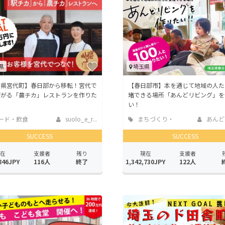
CAMPFIRE for Social Good
CAMPFIRE Creation
CAMPFIREふるさと納税
machi-ya
コミュニティ
県
埼玉県
玉県宮代町】春日部から移転！宮代で
【春日部市】本を通じて地域の人た
繋がる「農チカ」レストランを作りた
堵できる場所「あんどリビング」を
い！
ード・飲食
suolo_e_r...
まちづくり・
あんど
地域活性化
SUCCESS
SUCCESS
在
支援者
残り
現在
支援者
846JPY
116人
終了
1,342,730JPY
122人