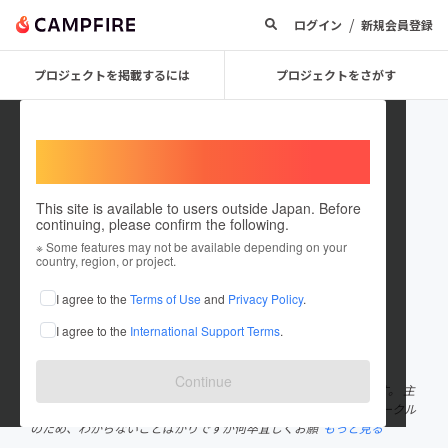
/
ログイン
新規会員登録
プロジェクトを掲載するには
プロジェクトをさがす
Welcome,
International users
This site is available to users outside Japan. Before
continuing, please confirm the following.
cigarettes20old
※ Some features may not be available depending on your
country, region, or project.
プロジェクトオーナー
I agree to the
Terms of Use
and
Privacy Policy
.
これまでに2件のプロジェクトを投稿しています
I agree to the
International Support Terms
.
在住国：日本
現在地：東京都
出身国：日本
出身地：石川県
Continue
「たばこは２０になってから」というサークル名で活動しています。 主
にボードゲームの作成をしております。 駆け出しのボドゲ作成サークル
のため、わからないことばかりですが何卒宜しくお願
もっと見る