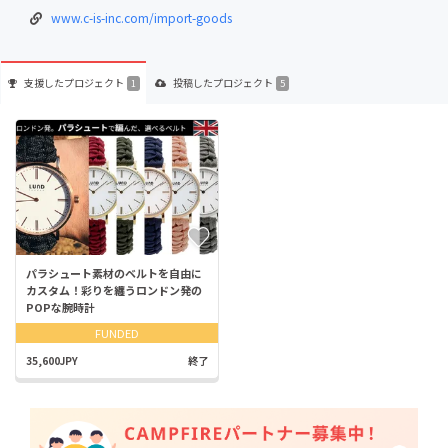
www.c-is-inc.com/import-goods
支援した
プロジェクト
投稿した
プロジェクト
1
5
パラシュート素材のベルトを自由に
カスタム！彩りを纏うロンドン発の
POPな腕時計
FUNDED
35,600JPY
終了