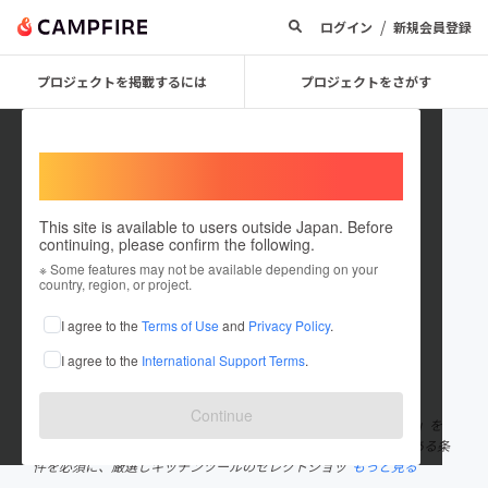
/
ログイン
新規会員登録
プロジェクトを掲載するには
プロジェクトをさがす
Welcome,
International users
This site is available to users outside Japan. Before
continuing, please confirm the following.
cisinc
※ Some features may not be available depending on your
country, region, or project.
プロジェクトオーナー
I agree to the
Terms of Use
and
Privacy Policy
.
これまでに1回支援して5件のプロジェクトを投稿しています
I agree to the
International Support Terms
.
在住国：日本
現在地：兵庫県
出身国：日本
出身地：未設定
Continue
弊社は、海外輸入やODM・OEMを通して、まだ日本にない「本物」を
日々探し求めて販売しています。「機能的でオシャレなもの」である条
件を必須に、厳選しキッチンツールのセレクトショッ
もっと見る