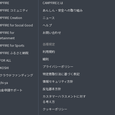
MPFIRE
CAMPFIREとは
MPFIRE コミュニティ
あんしん・安全への取り組み
PFIRE Creation
ニュース
PFIRE for Social Good
ヘルプ
PFIRE for
お問い合わせ
ertainment
各種規定
PFIRE for Sports
利用規約
MPFIRE ふるさと納税
細則
FOR ALL
プライバシーポリシー
KOSHI
特定商取引法に基づく表記
FAクラウドファンディング
情報セキュリティ方針
hi-ya
反社基本方針
助金申請サポート
カスタマーハラスメントに対す
る考え方
クッキーポリシー