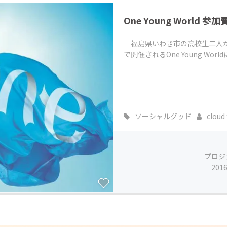
CAMPFIRE for Social Good
CAMPFIRE Creation
One Young World 参
CAMPFIREふるさと納税
machi-ya
コミュニティ
福島県いわき市の高校生二人が今
で開催されるOne Young Wor
ソーシャルグッド
cloud f
プロジ
201