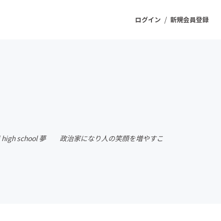
/
ログイン
新規会員登録
ジェクト
もうすぐ公開されます
プロダクト
aki high school 夢 政治家になり人の笑顔を増やすこ
ファッション
スポーツ
ケア
ソーシャルグッド