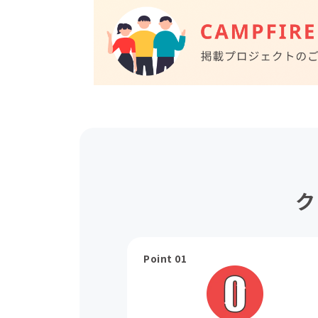
ク
Point 01