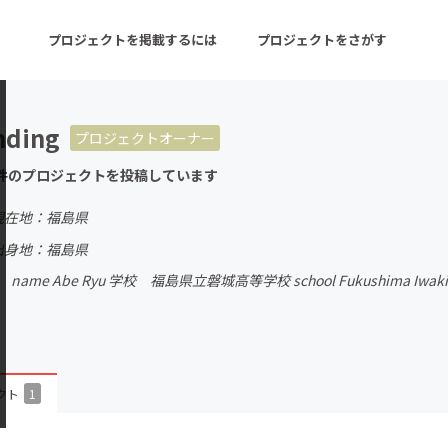
プロジェクトを掲載するには
プロジェクトをさがす
nding
プロジェクトオーナー
ターン
注目の新着プロジェクト
募集終了が近いプロ
件のプロジェクトを投稿しています
現在地：福島県
音楽
舞台・パフォーマンス
出身地：福島県
e Abe Ryu 学校 福島県立磐城高等学校 school Fukushima Iw
ゲーム・サービス開発
フード・飲食店
書籍・雑誌出版
アニメ・漫画
チャレンジ
ビューティー・ヘルス
クト
1