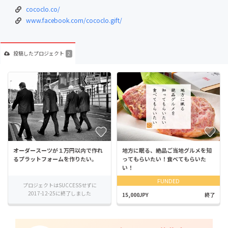
cococlo.co/
www.facebook.com/cococlo.gift/
投稿した
プロジェクト
2
オーダースーツが１万円以内で作れ
地方に眠る、絶品ご当地グルメを知
るプラットフォームを作りたい。
ってもらいたい！食べてもらいた
い！
FUNDED
プロジェクトはSUCCESSせずに
2017-12-25に終了しました
15,000JPY
終了