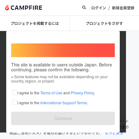
/
ログイン
新規会員登録
プロジェクトを掲載するには
プロジェクトをさがす
Welcome,
International users
This site is available to users outside Japan. Before
continuing, please confirm the following.
cococlo
※ Some features may not be available depending on your
country, region, or project.
プロジェクトオーナー
I agree to the
Terms of Use
and
Privacy Policy
.
これまでに3回支援して2件のプロジェクトを投稿しています
I agree to the
International Support Terms
.
在住国：日本
現在地：東京都
出身国：日本
出身地：三重県
Continue
株式会社ココクロは、親孝行支援を行うためのサービスとしてスタート
いたしました。お申込み者様の親御様に、ココクロが厳選した「全国の
絶品ご当地グルメ」を毎月お届けするというものです。
もっと見る