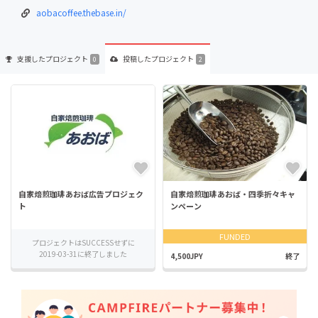
aobacoffee.thebase.in/
支援した
プロジェクト
投稿した
プロジェクト
0
2
自家焙煎珈琲あおば広告プロジェク
自家焙煎珈琲あおば・四季折々キャ
ト
ンペーン
FUNDED
プロジェクトはSUCCESSせずに
2019-03-31に終了しました
4,500JPY
終了