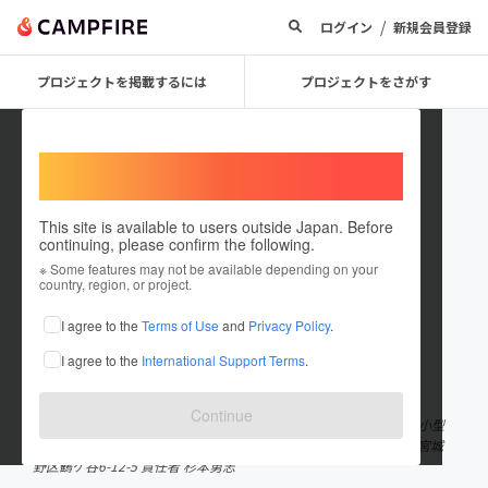
/
ログイン
新規会員登録
プロジェクトを掲載するには
プロジェクトをさがす
Welcome,
International users
This site is available to users outside Japan. Before
continuing, please confirm the following.
coffee_aoba
※ Some features may not be available depending on your
country, region, or project.
プロジェクトオーナー
I agree to the
Terms of Use
and
Privacy Policy
.
これまでに2件のプロジェクトを投稿しています
I agree to the
International Support Terms
.
在住国：日本
現在地：宮城県
出身国：日本
出身地：宮城県
Continue
高品質のコーヒーを低価格で！ 「おいしい」をもっと広めたい！ 小型
の直火式焙煎機で丁寧に焙煎しております。 焙煎所 宮城県仙台市宮城
野区鶴ケ谷6-12-5 責任者 杉本勇志