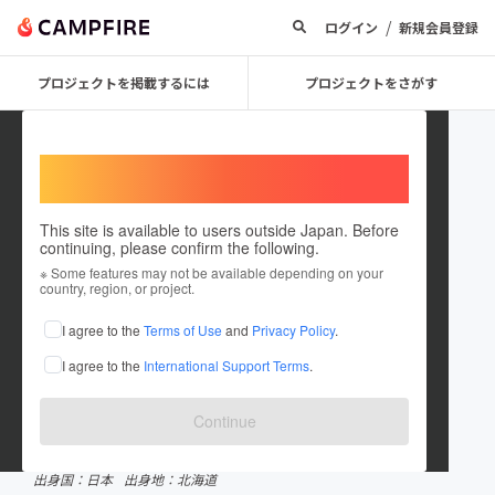
/
ログイン
新規会員登録
プロジェクトを掲載するには
プロジェクトをさがす
Welcome,
International users
This site is available to users outside Japan. Before
continuing, please confirm the following.
consaofficial
※ Some features may not be available depending on your
country, region, or project.
プロジェクトオーナー
I agree to the
Terms of Use
and
Privacy Policy
.
これまでに4件のプロジェクトを投稿しています
I agree to the
International Support Terms
.
CAMPFIREクラウドファンディングアワード受賞履歴
2020 総合賞3位
2019 イノベーション部門
Continue
在住国：日本
現在地：北海道
出身国：日本
出身地：北海道