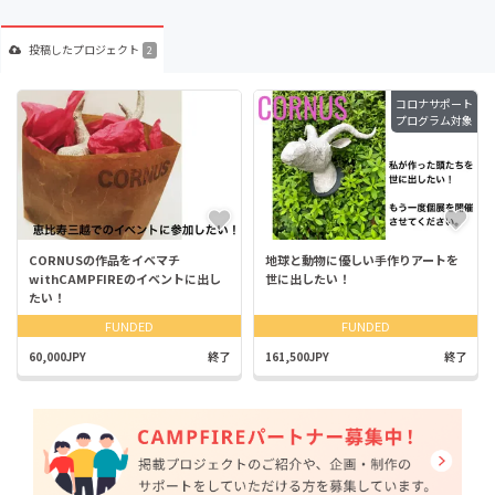
投稿した
プロジェクト
2
コロナサポート
プログラム対象
CORNUSの作品をイベマチ
地球と動物に優しい手作りアートを
withCAMPFIREのイベントに出し
世に出したい！
たい！
FUNDED
FUNDED
60,000JPY
終了
161,500JPY
終了