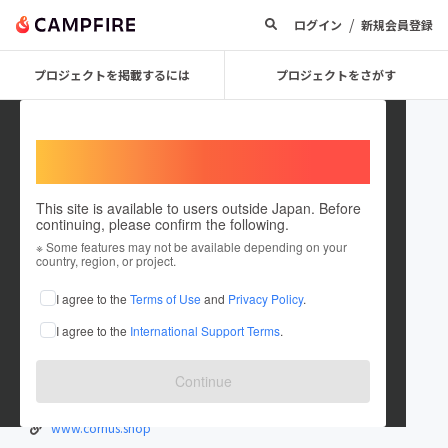
/
ログイン
新規会員登録
プロジェクトを掲載するには
プロジェクトをさがす
Welcome,
International users
This site is available to users outside Japan. Before
continuing, please confirm the following.
cornus itsuko ueda
※ Some features may not be available depending on your
country, region, or project.
プロジェクトオーナー
I agree to the
Terms of Use
and
Privacy Policy
.
これまでに2回支援して2件のプロジェクトを投稿しています
I agree to the
International Support Terms
.
在住国：日本
現在地：東京都
出身国：日本
出身地：岐阜県
Continue
岐阜出身 東京在住 美味しい料理とビールがあれば、、、
www.cornus.shop