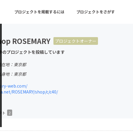
プロジェクトを掲載するには
プロジェクトをさがす
hop ROSEMARY
プロジェクトオーナー
ターン
注目の新着プロジェクト
募集終了が近いプロ
件のプロジェクトを投稿しています
現在地：東京都
音楽
舞台・パフォーマンス
出身地：東京都
ゲーム・サービス開発
フード・飲食店
ary-web.com/
a.net/ROSEMARY/shop/c/c40/
書籍・雑誌出版
アニメ・漫画
チャレンジ
ビューティー・ヘルス
クト
2