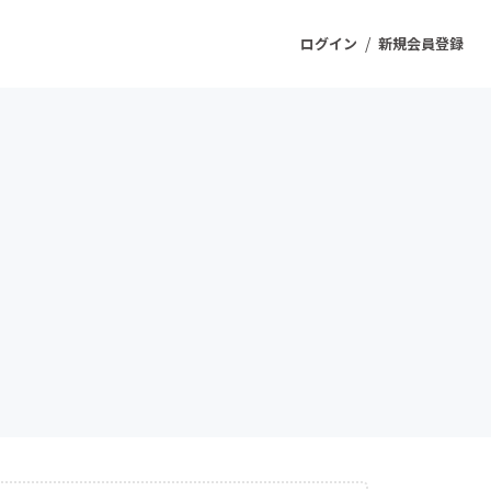
/
ログイン
新規会員登録
ジェクト
もうすぐ公開されます
プロダクト
ファッション
スポーツ
ケア
ソーシャルグッド