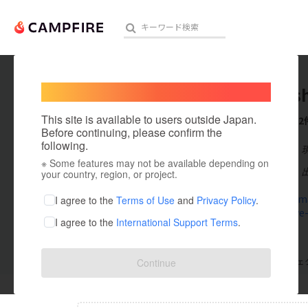
Welcome,
International users
cosme s
人気のプロジェクト
注目のリ
This site is available to users outside Japan.
これまでに2
Before continuing, please confirm the
following.
在住国：日本
※ Some features may not be available depending on
アート・写真
出身国：日本
your country, region, or project.
テクノロジー・ガジェット
www.rosem
I agree to the
Terms of Use
and
Privacy Policy
.
www.neuve-
I agree to the
International Support Terms
.
映像・映画
ビジネス・起業
支援した
プロジェクト
0
投稿した
プロジェ
Continue
まちづくり・地域活性化