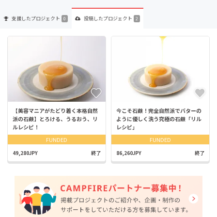
支援した
プロジェクト
投稿した
プロジェクト
0
2
【美容マニアがたどり着く本格自然
今こそ石鹸！完全自然派でバターの
派の石鹸】とろける、うるおう、リ
ように優しく洗う究極の石鹸「リル
ルレシピ！
レシピ」
FUNDED
FUNDED
49,280JPY
終了
86,260JPY
終了