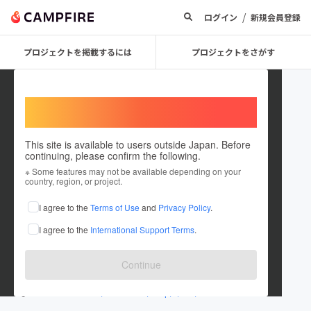
/
ログイン
新規会員登録
プロジェクトを掲載するには
プロジェクトをさがす
Welcome,
International users
This site is available to users outside Japan. Before
continuing, please confirm the following.
cosme shop ROSEMARY
※ Some features may not be available depending on your
country, region, or project.
プロジェクトオーナー
I agree to the
Terms of Use
and
Privacy Policy
.
これまでに2件のプロジェクトを投稿しています
I agree to the
International Support Terms
.
在住国：日本
現在地：東京都
出身国：日本
出身地：東京都
Continue
www.rosemary-web.com/
www.neuve-a.net/ROSEMARY/shop/c/c40/