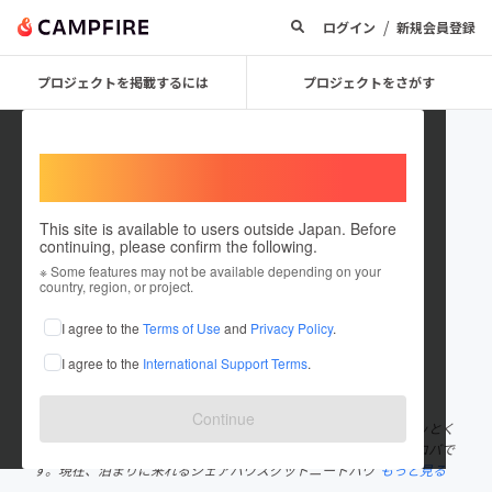
/
ログイン
新規会員登録
プロジェクトを掲載するには
プロジェクトをさがす
Welcome,
International users
This site is available to users outside Japan. Before
continuing, please confirm the following.
koba_goodneet
※ Some features may not be available depending on your
country, region, or project.
プロジェクトオーナー
I agree to the
Terms of Use
and
Privacy Policy
.
これまでに76回支援して2件のプロジェクトを投稿しています
I agree to the
International Support Terms
.
在住国：日本
現在地：長崎県
出身国：日本
出身地：宮城県
Continue
長崎県の端っこ、五島列島の福江島で「グッとくるニートが、グッとく
る世界をつくる」をテーマにグットニートカンパニーをしているコバで
す。現在、泊まりに来れるシェアハウスグットニートハウ
もっと見る