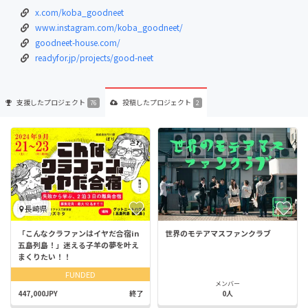
x.com/koba_goodneet
www.instagram.com/koba_goodneet/
goodneet-house.com/
readyfor.jp/projects/good-neet
支援した
プロジェクト
投稿した
プロジェクト
76
2
長崎県
「こんなクラファンはイヤだ合宿in
世界のモテアマスファンクラブ
五島列島！」迷える子羊の夢を叶え
まくりたい！！
FUNDED
メンバー
447,000JPY
終了
0人