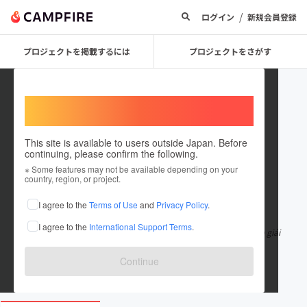
/
ログイン
新規会員登録
プロジェクトを掲載するには
プロジェクトをさがす
Welcome,
International users
This site is available to users outside Japan. Before
continuing, please confirm the following.
cuongduongtotnhat
※ Some features may not be available depending on your
country, region, or project.
在住国：日本
現在地：未設定
I agree to the
Terms of Use
and
Privacy Policy
.
出身国：日本
出身地：未設定
I agree to the
International Support Terms
.
Ngựa Thái là gì? Ngựa Thái là một loại sản phẩm chức năng giúp giải
quyết những vấn đề li
もっと見る
Continue
muathuocchinhhang.com/thuoc-cuong-duong/