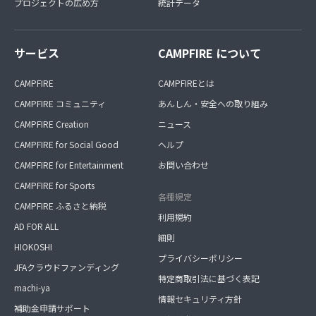
プロジェクトの広め方
統計データ
サービス
CAMPFIRE について
CAMPFIRE
CAMPFIREとは
CAMPFIRE コミュニティ
あんしん・安全への取り組み
CAMPFIRE Creation
ニュース
CAMPFIRE for Social Good
ヘルプ
CAMPFIRE for Entertainment
お問い合わせ
CAMPFIRE for Sports
各種規定
CAMPFIRE ふるさと納税
利用規約
AD FOR ALL
細則
HIOKOSHI
プライバシーポリシー
JFAクラウドファンディング
特定商取引法に基づく表記
machi-ya
情報セキュリティ方針
補助金申請サポート