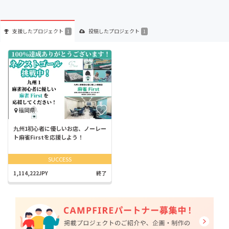
支援した
プロジェクト
投稿した
プロジェクト
1
1
福岡県
九州1初心者に優しいお店、ノーレー
ト麻雀Firstを応援しよう！
SUCCESS
1,114,222JPY
終了