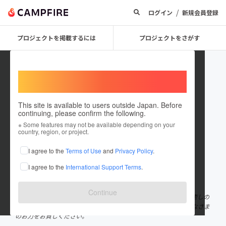
/
ログイン
新規会員登録
プロジェクトを掲載するには
プロジェクトをさがす
Welcome,
International users
This site is available to users outside Japan. Before
continuing, please confirm the following.
dahabkaori816
※ Some features may not be available depending on your
country, region, or project.
プロジェクトオーナー
I agree to the
Terms of Use
and
Privacy Policy
.
これまでに1回支援して1件のプロジェクトを投稿しています
I agree to the
International Support Terms
.
在住国：日本
現在地：愛知県
出身国：日本
出身地：愛知県
Continue
今回限りのプロジェクトとなります。 観光客、バックパッカーの癒しの
場であったレストランの再建に気合入っております！ ぜひともみなさま
のお力をお貸しください。