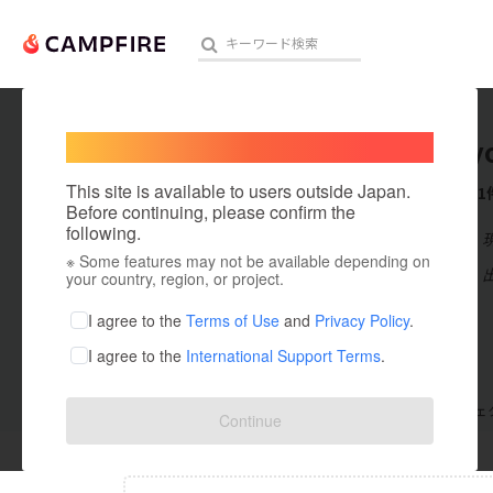
Welcome,
International users
daigoky
人気のプロジェクト
注目のリ
This site is available to users outside Japan.
これまでに1
Before continuing, please confirm the
following.
在住国：日本
※ Some features may not be available depending on
アート・写真
出身国：日本
your country, region, or project.
テクノロジー・ガジェット
I agree to the
Terms of Use
and
Privacy Policy
.
I agree to the
International Support Terms
.
映像・映画
ビジネス・起業
支援した
プロジェクト
0
投稿した
プロジェ
Continue
まちづくり・地域活性化