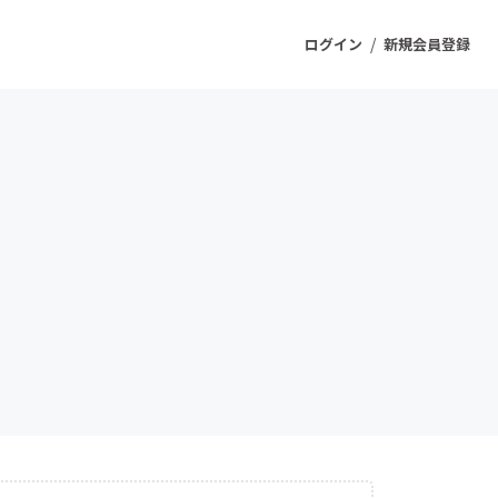
/
ログイン
新規会員登録
ジェクト
もうすぐ公開されます
プロダクト
ファッション
スポーツ
ケア
ソーシャルグッド