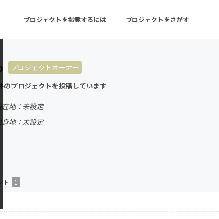
プロジェクトを掲載するには
プロジェクトをさがす
o
プロジェクトオーナー
ターン
注目の新着プロジェクト
募集終了が近いプロ
件のプロジェクトを投稿しています
現在地：未設定
音楽
舞台・パフォーマンス
出身地：未設定
ゲーム・サービス開発
フード・飲食店
書籍・雑誌出版
アニメ・漫画
チャレンジ
ビューティー・ヘルス
クト
1