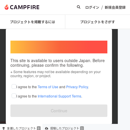
/
ログイン
新規会員登録
プロジェクトを掲載するには
プロジェクトをさがす
Welcome,
International users
This site is available to users outside Japan. Before
continuing, please confirm the following.
daisukemiyazaki1130
※ Some features may not be available depending on your
country, region, or project.
プロジェクトオーナー
I agree to the
Terms of Use
and
Privacy Policy
.
これまでに1件のプロジェクトを投稿しています
I agree to the
International Support Terms
.
在住国：日本
現在地：千葉県
出身国：日本
出身地：千葉県
Continue
支援した
プロジェクト
投稿した
プロジェクト
0
1