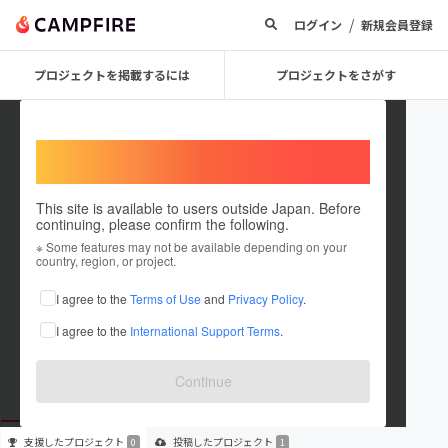
/
ログイン
新規会員登録
プロジェクトを掲載するには
プロジェクトをさがす
Welcome,
International users
This site is available to users outside Japan. Before
continuing, please confirm the following.
danketsuproject
※ Some features may not be available depending on your
country, region, or project.
プロジェクトオーナー
I agree to the
Terms of Use
and
Privacy Policy
.
これまでに1件のプロジェクトを投稿しています
I agree to the
International Support Terms
.
在住国：日本
現在地：広島県
出身国：米国
Continue
支援した
プロジェクト
投稿した
プロジェクト
0
1