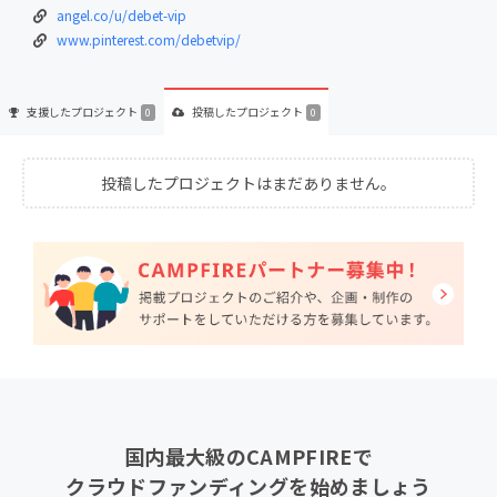
angel.co/u/debet-vip
www.pinterest.com/debetvip/
支援した
プロジェクト
投稿した
プロジェクト
0
0
投稿したプロジェクトはまだありません。
国内最大級のCAMPFIREで
クラウドファンディングを始めましょう