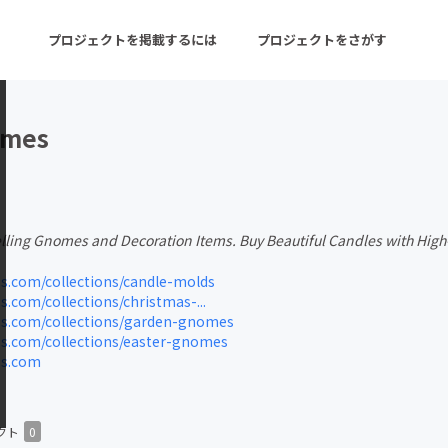
プロジェクトを掲載するには
プロジェクトをさがす
omes
ターン
注目の新着プロジェクト
募集終了が近いプロ
ing Gnomes and Decoration Items. Buy Beautiful Candles with High-
音楽
舞台・パフォーマンス
.com/collections/candle-molds
ゲーム・サービス開発
フード・飲食店
com/collections/christmas-...
.com/collections/garden-gnomes
書籍・雑誌出版
アニメ・漫画
.com/collections/easter-gnomes
s.com
チャレンジ
ビューティー・ヘルス
クト
0