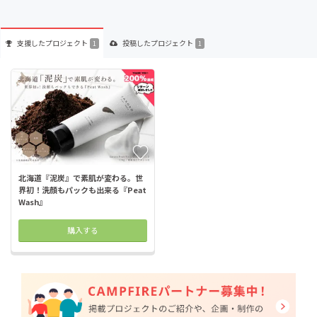
支援した
プロジェクト
投稿した
プロジェクト
1
1
北海道『泥炭』で素肌が変わる。世
界初！洗顔もパックも出来る『Peat
Wash』
購入する