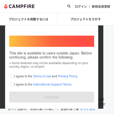
/
ログイン
新規会員登録
プロジェクトを掲載するには
プロジェクトをさがす
Welcome,
International users
This site is available to users outside Japan. Before
continuing, please confirm the following.
demonde
※ Some features may not be available depending on your
country, region, or project.
プロジェクトオーナー
I agree to the
Terms of Use
and
Privacy Policy
.
これまでに1回支援して1件のプロジェクトを投稿しています
I agree to the
International Support Terms
.
在住国：日本
現在地：北海道
出身国：日本
出身地：北海道
Continue
幌延町字問寒別の駅前に30年前まであった皆に愛された巴食堂。 30年
の月日が流れ、今、過疎化が進んだ集落に皆が集まれる食堂を復活させ
るべく活動中。 地域の集いの場に…、普通列車で乗
もっと見る