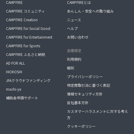
CAMPFIRE
CAMPFIREとは
CAMPFIRE コミュニティ
あんしん・安全への取り組み
CAMPFIRE Creation
ニュース
CAMPFIRE for Social Good
ヘルプ
CAMPFIRE for Entertainment
お問い合わせ
CAMPFIRE for Sports
各種規定
CAMPFIRE ふるさと納税
利用規約
AD FOR ALL
細則
HIOKOSHI
プライバシーポリシー
JFAクラウドファンディング
特定商取引法に基づく表記
machi-ya
情報セキュリティ方針
補助金申請サポート
反社基本方針
カスタマーハラスメントに対する考え
方
クッキーポリシー