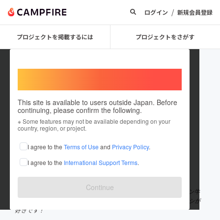
/
ログイン
新規会員登録
プロジェクトを掲載するには
プロジェクトをさがす
Welcome,
International users
This site is available to users outside Japan. Before
continuing, please confirm the following.
donrossi
※ Some features may not be available depending on your
country, region, or project.
プロジェクトオーナー
I agree to the
Terms of Use
and
Privacy Policy
.
これまでに3件のプロジェクトを投稿しています
I agree to the
International Support Terms
.
在住国：日本
現在地：千葉県
出身国：日本
出身地：東京都
Continue
松井と申します！ アルゼンチンと日本のハーフです！ アルゼンチン牛
肉の輸入ショップを運営しています！ サッカーオタクです！ メッシが
好きです！