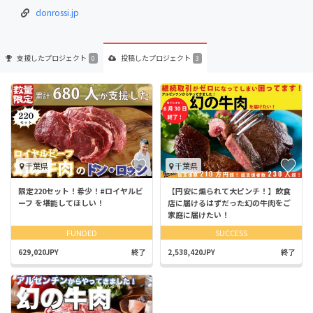
donrossi.jp
支援した
プロジェクト
投稿した
プロジェクト
0
3
千葉県
千葉県
限定220セット！希少！#ロイヤルビ
【円安に煽られて大ピンチ！】飲食
ーフ を堪能してほしい！
店に届けるはずだった幻の牛肉をご
家庭に届けたい！
FUNDED
SUCCESS
629,020JPY
終了
2,538,420JPY
終了