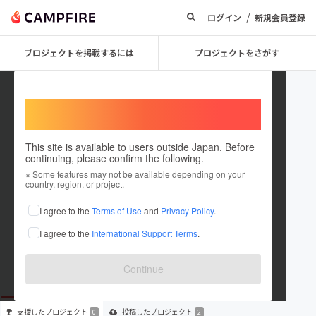
/
ログイン
新規会員登録
プロジェクトを掲載するには
プロジェクトをさがす
Welcome,
International users
This site is available to users outside Japan. Before
continuing, please confirm the following.
dream20
※ Some features may not be available depending on your
country, region, or project.
プロジェクトオーナー
I agree to the
Terms of Use
and
Privacy Policy
.
これまでに2件のプロジェクトを投稿しています
I agree to the
International Support Terms
.
在住国：未設定
出身国：未設定
Continue
支援した
プロジェクト
投稿した
プロジェクト
0
2