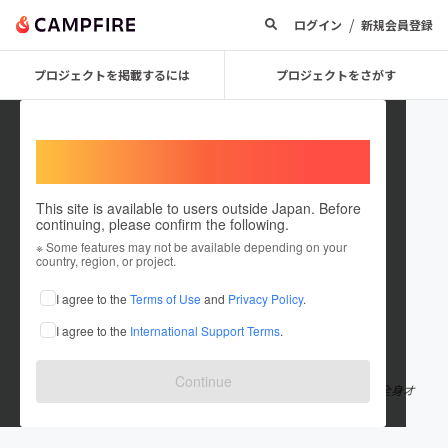
/
ログイン
新規会員登録
プロジェクトを掲載するには
プロジェクトをさがす
Welcome,
International users
This site is available to users outside Japan. Before
continuing, please confirm the following.
dreape
※ Some features may not be available depending on your
country, region, or project.
プロジェクトオーナー
I agree to the
Terms of Use
and
Privacy Policy
.
これまでに1件のプロジェクトを投稿しています
I agree to the
International Support Terms
.
在住国：日本
現在地：東京都
出身国：日本
出身地：東京都
Continue
都内に3店舗リラクゼーションサロンを経営 タイ古式マッサージ 全身オ
イルトリートメント マタニティマッサージ