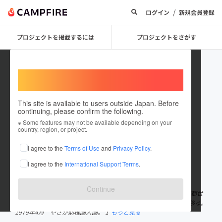
/
ログイン
新規会員登録
プロジェクトを掲載するには
プロジェクトをさがす
Welcome,
International users
This site is available to users outside Japan. Before
continuing, please confirm the following.
drmaayalabo
※ Some features may not be available depending on your
country, region, or project.
プロジェクトオーナー
I agree to the
Terms of Use
and
Privacy Policy
.
これまでに3回支援して2件のプロジェクトを投稿しています
I agree to the
International Support Terms
.
在住国：日本
現在地：東京都
出身国：日本
出身地：岩手県
Continue
折居 麻綾 （おりい まあや） 生年月日 1975年6月15日 東京都世
田谷区生まれ、岩手県北上市育ち。 ３歳の時に、東京から岩手へ移る。
1979年4月 やさか幼稚園入園。 1
もっと見る