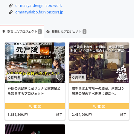
dr-maaya-design-labo.work
drmaayalabo.fashionstore.jp
支援した
プロジェクト
投稿した
プロジェクト
3
2
長野県
岩手県
戸隠の古民家に蔵サウナと露天風呂
岩手県北上市唯一の酒蔵、創業130
を設置するプロジェクト
周年の記念すべき年に復活へ。
FUNDED
FUNDED
3,832,300JPY
終了
2,414,000JPY
終了