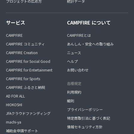
プロジェクトの広め方
統計データ
サービス
CAMPFIRE について
CAMPFIRE
CAMPFIREとは
CAMPFIRE コミュニティ
あんしん・安全への取り組み
CAMPFIRE Creation
ニュース
CAMPFIRE for Social Good
ヘルプ
CAMPFIRE for Entertainment
お問い合わせ
CAMPFIRE for Sports
各種規定
CAMPFIRE ふるさと納税
利用規約
AD FOR ALL
細則
HIOKOSHI
プライバシーポリシー
JFAクラウドファンディング
特定商取引法に基づく表記
machi-ya
情報セキュリティ方針
補助金申請サポート