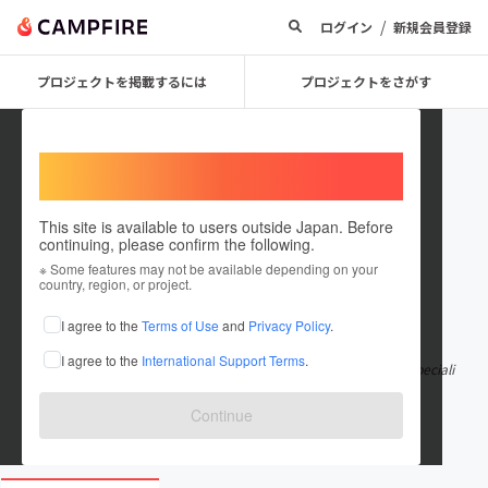
/
ログイン
新規会員登録
プロジェクトを掲載するには
プロジェクトをさがす
Welcome,
International users
This site is available to users outside Japan. Before
continuing, please confirm the following.
drseanbraces
※ Some features may not be available depending on your
country, region, or project.
在住国：日本
現在地：未設定
I agree to the
Terms of Use
and
Privacy Policy
.
出身国：日本
出身地：未設定
I agree to the
International Support Terms
.
Dr. Sean Braces is a Westminster-based orthodontic practice speciali
zing in orthodontics a
もっと見る
Continue
www.drseanbraces.com/