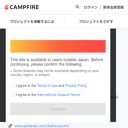
/
ログイン
新規会員登録
プロジェクトを掲載するには
プロジェクトをさがす
Welcome,
International users
This site is available to users outside Japan. Before
continuing, please confirm the following.
dsnhacaicom
※ Some features may not be available depending on your
country, region, or project.
在住国：日本
現在地：未設定
I agree to the
Terms of Use
and
Privacy Policy
.
出身国：日本
出身地：未設定
I agree to the
International Support Terms
.
Top 10 Nhà Cái Uy Tín Cá Cược Bóng Đá Tốt Nhất Năm 2022 Nhà cái
uy tín - Top 10 nhà cái uy
もっと見る
Continue
dsnhacai.com/
www.youtube.com/channel/UC51FxalqZ36q...
www.pinterest.com/dsnhacaicom/