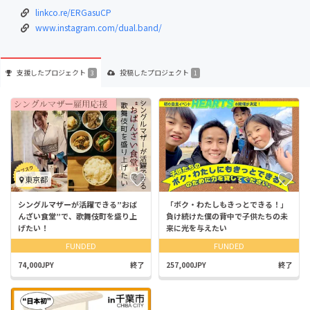
linkco.re/ERGasuCP
www.instagram.com/dual.band/
支援した
プロジェクト
投稿した
プロジェクト
3
1
東京都
シングルマザーが活躍できる”おば
「ボク・わたしもきっとできる！」
んざい食堂”で、歌舞伎町を盛り上
負け続けた僕の背中で子供たちの未
げたい！
来に光を与えたい
FUNDED
FUNDED
74,000JPY
終了
257,000JPY
終了