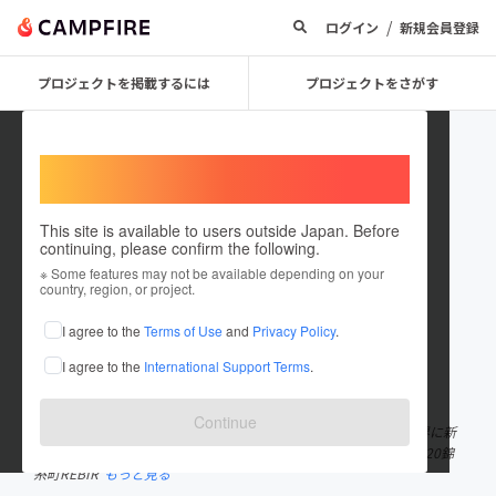
/
ログイン
新規会員登録
プロジェクトを掲載するには
プロジェクトをさがす
Welcome,
International users
This site is available to users outside Japan. Before
continuing, please confirm the following.
dualshachoband
※ Some features may not be available depending on your
country, region, or project.
プロジェクトオーナー
I agree to the
Terms of Use
and
Privacy Policy
.
これまでに3回支援して1件のプロジェクトを投稿しています
I agree to the
International Support Terms
.
在住国：日本
現在地：東京都
出身国：日本
出身地：東京都
Continue
▼社長バンドことDUAL(デュアル) ▼メンバー全員社長 ▼音楽業界に新
たなバブルを ▼20200207錦糸町REBIRTH / SOLDOUT ▼20191220錦
糸町REBIR
もっと見る