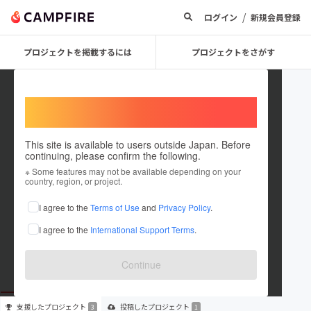
/
ログイン
新規会員登録
プロジェクトを掲載するには
プロジェクトをさがす
Welcome,
International users
This site is available to users outside Japan. Before
continuing, please confirm the following.
Little Bay coffee & icecream
※ Some features may not be available depending on your
country, region, or project.
プロジェクトオーナー
I agree to the
Terms of Use
and
Privacy Policy
.
これまでに3回支援して1件のプロジェクトを投稿しています
I agree to the
International Support Terms
.
在住国：日本
現在地：鹿児島県
出身国：日本
出身地：香川県
Continue
支援した
プロジェクト
投稿した
プロジェクト
3
1