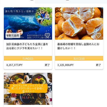
鹿児島県
加計呂麻島の子どもたち全員に島を
最高峰の柑橘を目指し全国の人にお
出る前にクジラを見せたい！！
届けしたい！！
FUNDED
SUCCESS
4,257,377JPY
終了
3,225,000JPY
終了