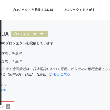
プロジェクトを掲載するには
プロジェクトをさがす
NJA
プロジェクトオーナー
ターン
注目の新着プロジェクト
募集終了が近いプロ
件のプロジェクトを投稿しています
現在地：千葉県
音楽
舞台・パフォーマンス
出身地：千葉県
スミライ合同会社は、日本国内において電動モビリティの専門企業とし
ゲーム・サービス開発
フード・飲食店
る【RHINO】【ME】【LIFE】は
もっと見る
書籍・雑誌出版
アニメ・漫画
o.jp
.com
チャレンジ
ビューティー・ヘルス
クト
2