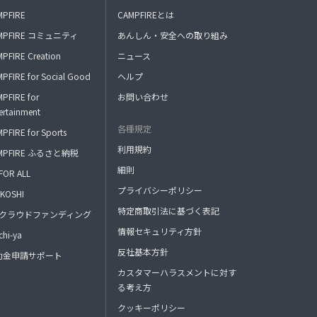
MPFIRE
CAMPFIREとは
MPFIRE コミュニティ
あんしん・安全への取り組み
PFIRE Creation
ニュース
PFIRE for Social Good
ヘルプ
PFIRE for
お問い合わせ
ertainment
各種規定
PFIRE for Sports
利用規約
MPFIRE ふるさと納税
細則
FOR ALL
プライバシーポリシー
KOSHI
特定商取引法に基づく表記
FAクラウドファンディング
情報セキュリティ方針
hi-ya
反社基本方針
助金申請サポート
カスタマーハラスメントに対す
る考え方
クッキーポリシー