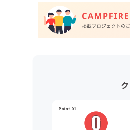
ク
Point 01