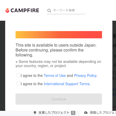
Welcome,
International users
CAMPNI
人気のプロジェクト
注目のリ
This site is available to users outside Japan.
これまでに2
Before continuing, please confirm the
following.
在住国：日本
※ Some features may not be available depending on
アート・写真
出身国：日本
your country, region, or project.
私たちイープラ
テクノロジー・ガジェット
I agree to the
Terms of Use
and
Privacy Policy
.
ラインナップであ
I agree to the
International Support Terms
.
映像・映画
campninja.c
eplusmirai
ビジネス・起業
Continue
まちづくり・地域活性化
支援した
プロジェクト
0
投稿した
プロジェ