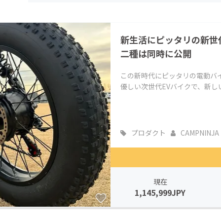
CAMPFIRE for Social Good
CAMPFIRE Creation
CAMPFIREふるさと納税
machi-ya
コミュニティ
新生活にピッタリの新世代
二種は同時に公開
この新時代にピッタリの電動バイ
優しい次世代EVバイクで、新し
プロダクト
CAMPNINJA
現在
1,145,999JPY