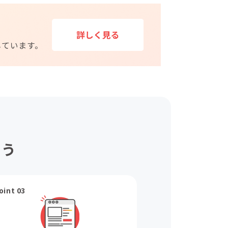
ょう
oint 03