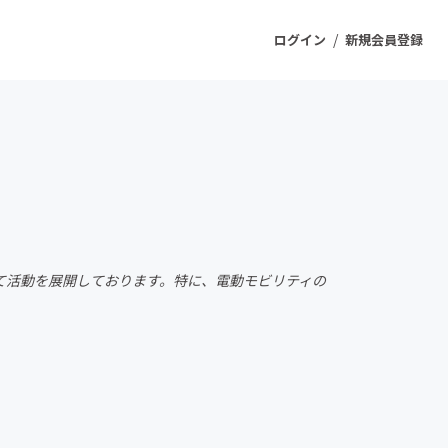
/
ログイン
新規会員登録
ジェクト
もうすぐ公開されます
プロダクト
て活動を展開しております。特に、電動モビリティの
ファッション
スポーツ
ケア
ソーシャルグッド