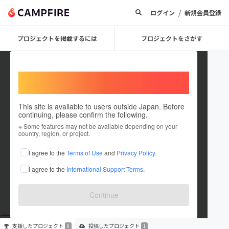
/
ログイン
新規会員登録
プロジェクトを掲載するには
プロジェクトをさがす
Welcome,
International users
This site is available to users outside Japan. Before
continuing, please confirm the following.
eikiti katori
※ Some features may not be available depending on your
country, region, or project.
プロジェクトオーナー
I agree to the
Terms of Use
and
Privacy Policy
.
これまでに1件のプロジェクトを投稿しています
I agree to the
International Support Terms
.
在住国：日本
現在地：兵庫県
出身国：日本
出身地：兵庫県
Continue
支援した
プロジェクト
投稿した
プロジェクト
0
1