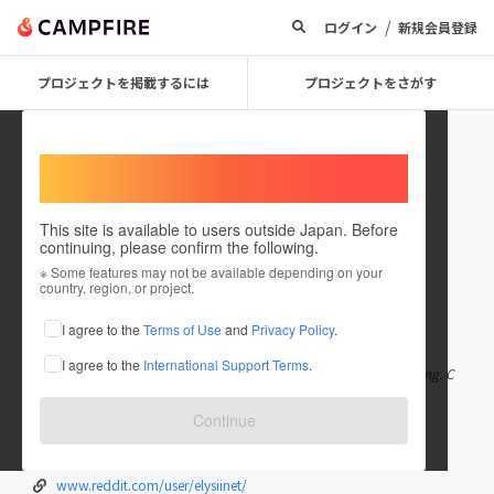
/
ログイン
新規会員登録
プロジェクトを掲載するには
プロジェクトをさがす
Welcome,
International users
This site is available to users outside Japan. Before
continuing, please confirm the following.
elysiinet
※ Some features may not be available depending on your
country, region, or project.
在住国：日本
現在地：未設定
I agree to the
Terms of Use
and
Privacy Policy
.
出身国：日本
出身地：未設定
I agree to the
International Support Terms
.
MU88 là nhà cái uy tín với nền tảng cá cược đa dạng và dễ sử dụng. C
húng tôi cung cấp các
もっと見る
Continue
elysii.net/
www.youtube.com/@elysiinet
www.reddit.com/user/elysiinet/