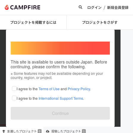
/
ログイン
新規会員登録
プロジェクトを掲載するには
プロジェクトをさがす
Welcome,
International users
This site is available to users outside Japan. Before
continuing, please confirm the following.
ericorporation03
※ Some features may not be available depending on your
country, region, or project.
プロジェクトオーナー
I agree to the
Terms of Use
and
Privacy Policy
.
これまでに1件のプロジェクトを投稿しています
I agree to the
International Support Terms
.
在住国：未設定
出身国：未設定
Continue
支援した
プロジェクト
投稿した
プロジェクト
0
1