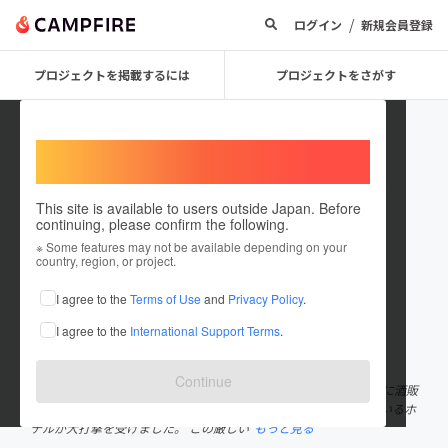
/
ログイン
新規会員登録
プロジェクトを掲載するには
プロジェクトをさがす
Welcome,
International users
This site is available to users outside Japan. Before
continuing, please confirm the following.
e-sports EKICHIKA
※ Some features may not be available depending on your
country, region, or project.
プロジェクトオーナー
I agree to the
Terms of Use
and
Privacy Policy
.
これまでに1件のプロジェクトを投稿しています
I agree to the
International Support Terms
.
在住国：日本
現在地：大阪府
出身国：日本
出身地：大阪府
Continue
初めまして！株式会社Build-UPと申します！ 弊社は大阪市を中心に酒販
業、ホテル業を運営しております。 コロナ禍の影響で、運営しているホ
テルが大打撃を受けました。 この厳しい
もっと見る