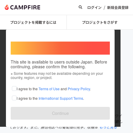
/
ログイン
新規会員登録
プロジェクトを掲載するには
プロジェクトをさがす
Welcome,
International users
This site is available to users outside Japan. Before
continuing, please confirm the following.
etoh_100notami
※ Some features may not be available depending on your
country, region, or project.
プロジェクトオーナー
I agree to the
Terms of Use
and
Privacy Policy
.
これまでに5回支援して4件のプロジェクトを投稿しています
I agree to the
International Support Terms
.
在住国：日本
現在地：東京都
出身国：未設定
Continue
私たち、『百農民』(ひゃくのうたみ)は、百農民用の葡萄の栽培、ワイ
ン生産までのプロデュース、日本のワインを広める啓蒙を目的に活動し
ております。また、勝沼地区への葡萄畑の見学、収穫体
もっと見る