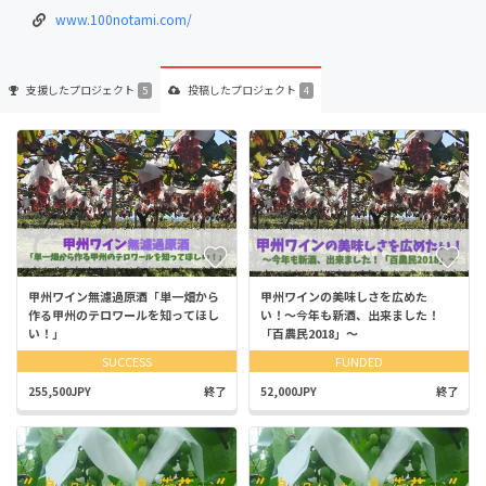
www.100notami.com/
支援した
プロジェクト
投稿した
プロジェクト
5
4
甲州ワイン無濾過原酒「単一畑から
甲州ワインの美味しさを広めた
作る甲州のテロワールを知ってほし
い！〜今年も新酒、出来ました！
い！」
「百農民2018」〜
SUCCESS
FUNDED
255,500JPY
終了
52,000JPY
終了