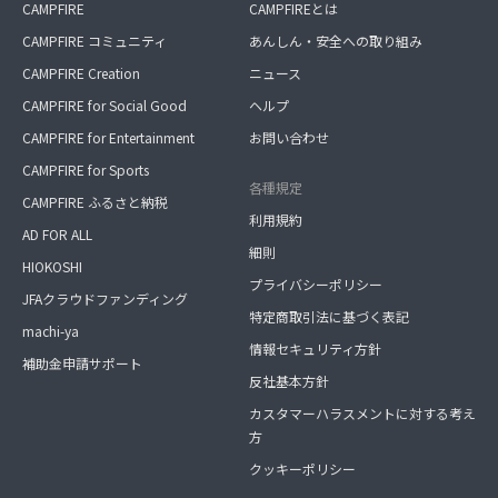
CAMPFIRE
CAMPFIREとは
CAMPFIRE コミュニティ
あんしん・安全への取り組み
CAMPFIRE Creation
ニュース
CAMPFIRE for Social Good
ヘルプ
CAMPFIRE for Entertainment
お問い合わせ
CAMPFIRE for Sports
各種規定
CAMPFIRE ふるさと納税
利用規約
AD FOR ALL
細則
HIOKOSHI
プライバシーポリシー
JFAクラウドファンディング
特定商取引法に基づく表記
machi-ya
情報セキュリティ方針
補助金申請サポート
反社基本方針
カスタマーハラスメントに対する考え
方
クッキーポリシー