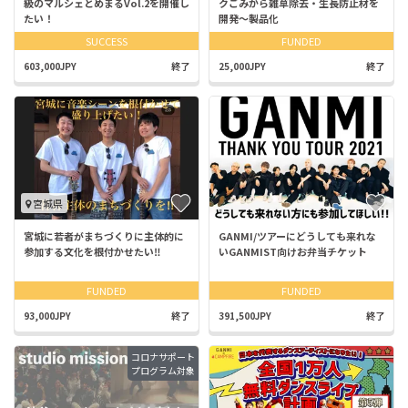
級のマルシェとめまるVol.2を開催し
クごみから雑草除去・生長防止材を
たい！
開発～製品化
SUCCESS
FUNDED
603,000JPY
終了
25,000JPY
終了
宮城県
宮城に若者がまちづくりに主体的に
GANMI/ツアーにどうしても来れな
参加する文化を根付かせたい‼
いGANMIST向けお弁当チケット
FUNDED
FUNDED
93,000JPY
終了
391,500JPY
終了
コロナサポート
プログラム対象