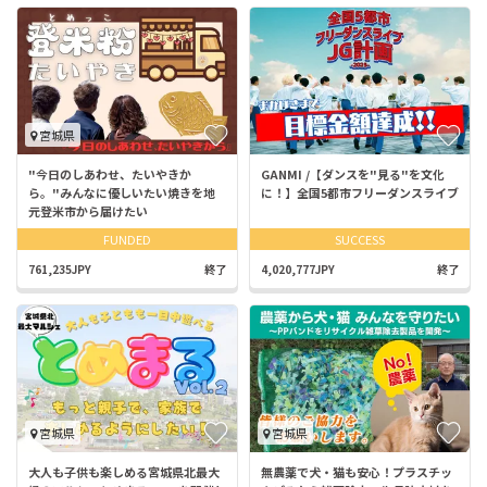
宮城県
"今日のしあわせ、たいやきか
GANMI /【ダンスを"見る"を文化
ら。"みんなに優しいたい焼きを地
に！】全国5都市フリーダンスライブ
元登米市から届けたい
FUNDED
SUCCESS
761,235JPY
終了
4,020,777JPY
終了
宮城県
宮城県
大人も子供も楽しめる宮城県北最大
無農薬で犬・猫も安心！プラスチッ