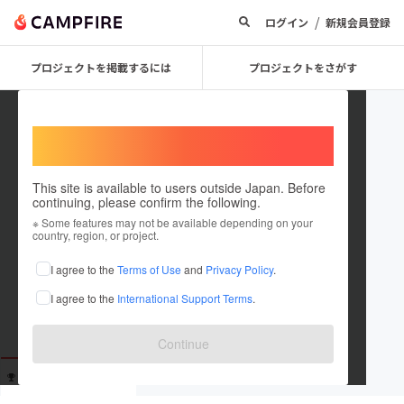
/
ログイン
新規会員登録
プロジェクトを掲載するには
プロジェクトをさがす
Welcome,
International users
This site is available to users outside Japan. Before
continuing, please confirm the following.
eureka107
※ Some features may not be available depending on your
country, region, or project.
これまでに11回支援しています
I agree to the
Terms of Use
and
Privacy Policy
.
在住国：未設定
I agree to the
International Support Terms
.
出身国：未設定
Continue
支援した
プロジェクト
投稿した
プロジェクト
11
0