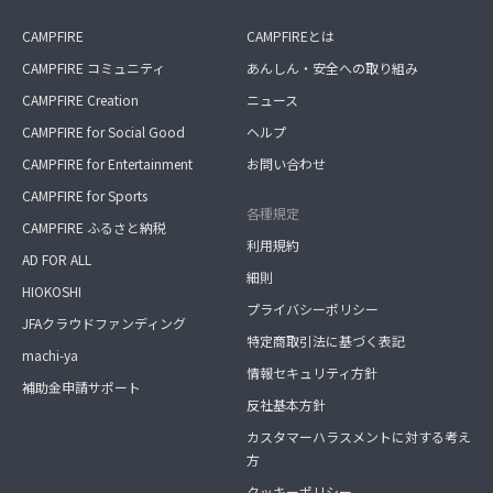
CAMPFIRE
CAMPFIREとは
CAMPFIRE コミュニティ
あんしん・安全への取り組み
CAMPFIRE Creation
ニュース
CAMPFIRE for Social Good
ヘルプ
CAMPFIRE for Entertainment
お問い合わせ
CAMPFIRE for Sports
各種規定
CAMPFIRE ふるさと納税
利用規約
AD FOR ALL
細則
HIOKOSHI
プライバシーポリシー
JFAクラウドファンディング
特定商取引法に基づく表記
machi-ya
情報セキュリティ方針
補助金申請サポート
反社基本方針
カスタマーハラスメントに対する考え
方
クッキーポリシー