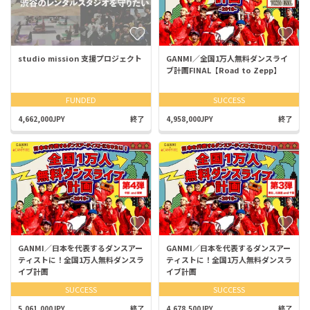
studio mission 支援プロジェクト
GANMI／全国1万人無料ダンスライ
ブ計画FINAL【Road to Zepp】
FUNDED
SUCCESS
4,662,000JPY
終了
4,958,000JPY
終了
GANMI／日本を代表するダンスアー
GANMI／日本を代表するダンスアー
ティストに！全国1万人無料ダンスラ
ティストに！全国1万人無料ダンスラ
イブ計画
イブ計画
SUCCESS
SUCCESS
5,061,000JPY
終了
4,678,500JPY
終了