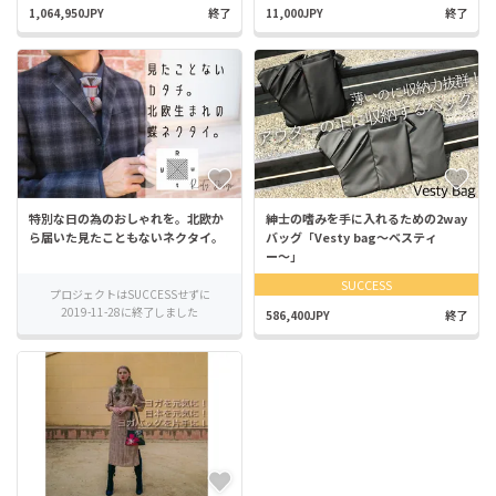
1,064,950JPY
終了
11,000JPY
終了
特別な日の為のおしゃれを。北欧か
紳士の嗜みを手に入れるための2way
ら届いた見たこともないネクタイ。
バッグ「Vesty bag〜ベスティ
ー〜」
SUCCESS
プロジェクトはSUCCESSせずに
2019-11-28に終了しました
586,400JPY
終了