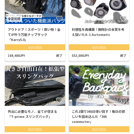
愛知県
アウトドア！スポーツ！買い物！全
利便性を再構築！腕時計の本質を考
てが叶う万能ナップサック
え抜いたA-1 Automatic
「Karry5.0」
SUCCESS
SUCCESS
169,400JPY
終了
553,000JPY
終了
外出に必要なモノ、全てが収まる
これ1個で365日使い回す！毎日の欲
「T-prime スリングバッグ」
しいを詰め込んだ「365
commuter」
SUCCESS
SUCCESS