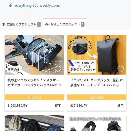
everything-365.weebly.com/
支援した
プロジェクト
投稿した
プロジェクト
1
9
その他
その他
机の上いつもスッキリ！デスクオー
ミニマリスト バックパック。旅行 に
ガナイザーコンパクトバッグAlexT1
最適な ロールトップ「Alex2.0+」
SUCCESS
SUCCESS
1,203,550JPY
終了
917,660JPY
終了