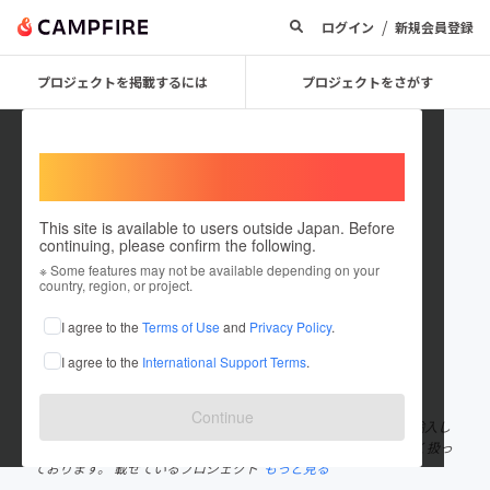
/
ログイン
新規会員登録
プロジェクトを掲載するには
プロジェクトをさがす
Welcome,
International users
This site is available to users outside Japan. Before
continuing, please confirm the following.
everythingInc
※ Some features may not be available depending on your
country, region, or project.
プロジェクトオーナー
I agree to the
Terms of Use
and
Privacy Policy
.
これまでに1回支援して9件のプロジェクトを投稿しています
I agree to the
International Support Terms
.
在住国：日本
現在地：愛知県
出身国：日本
出身地：千葉県
Continue
Everything Incと申します。 弊社では様々な海外の製品を日本に輸入し
ている法人であり、現在はヨーロッパ系のブランドを中心に幅広く扱っ
ております。 載せているプロジェクト
もっと見る