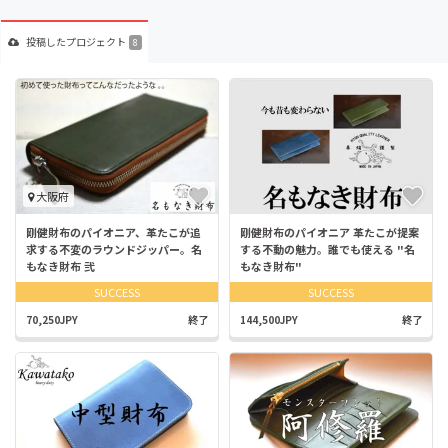
投稿した
プロジェクト
8
大阪府
剛健財布のパイオニア、革たこが追
剛健財布のパイオニア 革たこが提案
求する不変のラウンドジッパー。名
する不動の魅力。誰でも使える "名
もなき財布 弐
もなき財布"
SUCCESS
SUCCESS
70,250JPY
終了
144,500JPY
終了