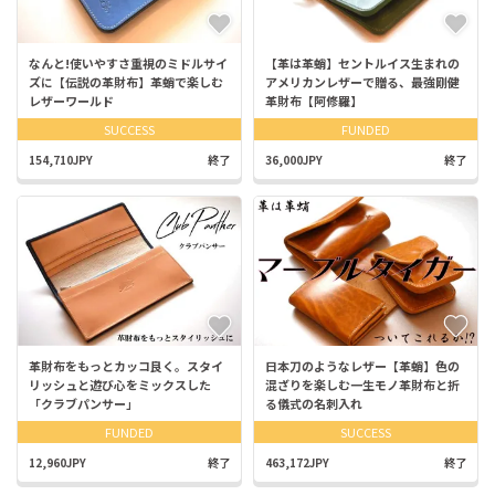
なんと!使いやすさ重視のミドルサイ
【革は革蛸】セントルイス生まれの
ズに【伝説の革財布】革蛸で楽しむ
アメリカンレザーで贈る、最強剛健
レザーワールド
革財布【阿修羅】
SUCCESS
FUNDED
154,710JPY
終了
36,000JPY
終了
革財布をもっとカッコ良く。スタイ
日本刀のようなレザー【革蛸】色の
リッシュと遊び心をミックスした
混ざりを楽しむ一生モノ革財布と折
「クラブパンサー」
る儀式の名刺入れ
FUNDED
SUCCESS
12,960JPY
終了
463,172JPY
終了