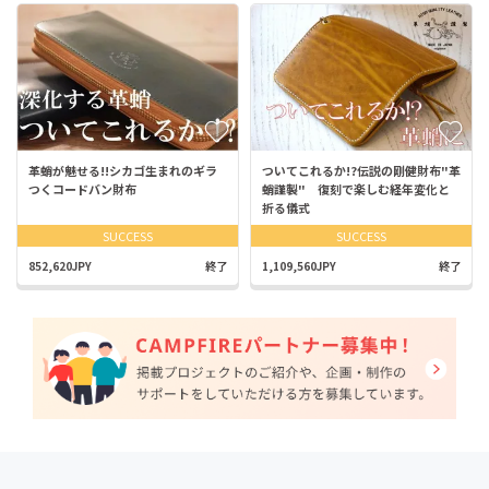
革蛸が魅せる!!シカゴ生まれのギラ
ついてこれるか!?伝説の剛健財布"革
つくコードバン財布
蛸謹製" 復刻で楽しむ経年変化と
折る儀式
SUCCESS
SUCCESS
852,620JPY
終了
1,109,560JPY
終了