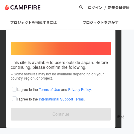
/
ログイン
新規会員登録
プロジェクトを掲載するには
プロジェクトをさがす
Welcome,
International users
This site is available to users outside Japan. Before
continuing, please confirm the following.
evibros
※ Some features may not be available depending on your
country, region, or project.
プロジェクトオーナー
I agree to the
Terms of Use
and
Privacy Policy
.
これまでに1回支援して8件のプロジェクトを投稿しています
I agree to the
International Support Terms
.
在住国：日本
現在地：大阪府
出身国：日本
出身地：大阪府
Continue
"革は革たこ"１７年。ミドルヴィンテージとでも言いましょうか。熟成
を重ね続ける今の革たこがここに！