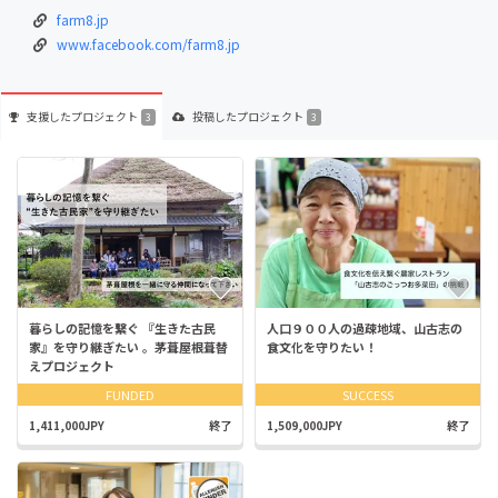
farm8.jp
www.facebook.com/farm8.jp
支援した
プロジェクト
投稿した
プロジェクト
3
3
暮らしの記憶を繋ぐ 『生きた古民
人口９００人の過疎地域、山古志の
家』を守り継ぎたい 。茅葺屋根葺替
食文化を守りたい！
えプロジェクト
FUNDED
SUCCESS
1,411,000JPY
終了
1,509,000JPY
終了