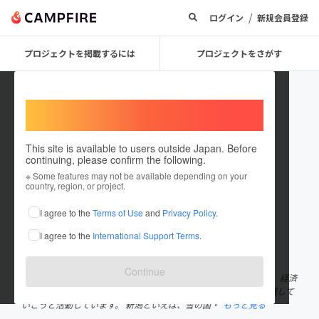
/
ログイン
新規会員登録
プロジェクトを掲載するには
プロジェクトをさがす
Welcome,
International users
This site is available to users outside Japan. Before
continuing, please confirm the following.
farm8
※ Some features may not be available depending on your
country, region, or project.
プロジェクトオーナー
I agree to the
Terms of Use
and
Privacy Policy
.
これまでに3回支援して3件のプロジェクトを投稿しています
I agree to the
International Support Terms
.
在住国：日本
現在地：新潟県
出身国：日本
出身地：新潟県
Continue
「地域を食べる」をデザインし、ずっとつながる地域の力になる。 経済
的価値と社会的価値のギャップを埋めて、次世代に確かな大地を残して
いこうと活動しています。 新潟といえば、雪の国・
もっと見る