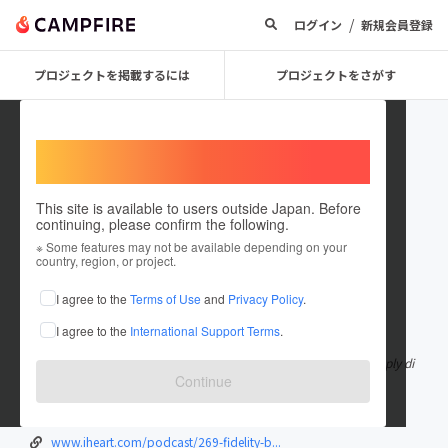
/
ログイン
新規会員登録
プロジェクトを掲載するには
プロジェクトをさがす
Welcome,
International users
This site is available to users outside Japan. Before
continuing, please confirm the following.
fidelity_bank_transfer_code
※ Some features may not be available depending on your
country, region, or project.
I agree to the
Terms of Use
and
Privacy Policy
.
在住国：日本
現在地：未設定
I agree to the
International Support Terms
.
出身国：日本
出身地：未設定
The “Fidelity bank transfer code” is *770#, you just need to simply di
Continue
al the USSD code via
もっと見る
www.bankussdcode.com/how-to-use-fidel...
www.iheart.com/podcast/269-fidelity-b...