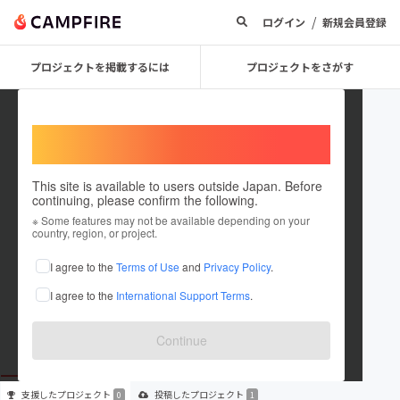
/
ログイン
新規会員登録
プロジェクトを掲載するには
プロジェクトをさがす
Welcome,
International users
This site is available to users outside Japan. Before
continuing, please confirm the following.
filmcom
※ Some features may not be available depending on your
country, region, or project.
プロジェクトオーナー
I agree to the
Terms of Use
and
Privacy Policy
.
これまでに1件のプロジェクトを投稿しています
I agree to the
International Support Terms
.
在住国：未設定
出身国：未設定
Continue
支援した
プロジェクト
投稿した
プロジェクト
0
1