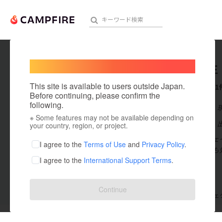
Welcome,
International users
浜田啓生（F
人気のプロジェクト
注目のリ
This site is available to users outside Japan.
これまでに1
Before continuing, please confirm the
following.
在住国：日本
※ Some features may not be available depending on
アート・写真
出身国：日本
your country, region, or project.
山口県発、フェイ
テクノロジー・ガジェット
I agree to the
Terms of Use
and
Privacy Policy
.
や若手社会人も
I agree to the
International Support Terms
.
映像・映画
ビジネス・起業
Continue
支援した
プロジェクト
0
投稿した
プロジェ
まちづくり・地域活性化