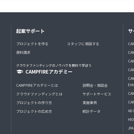
起案サポート
サ
プロジェクトを作る
スタッフに相談する
CA
資料請求
CA
CAM
クラウドファンディングのノウハウを無料で学ぼう
CAM
CAMPFIREアカデミー
CAM
Ent
CAMPFIREアカデミーとは
説明会・相談会
CAM
クラウドファンディングとは
サポートサービス
CA
プロジェクトの作り方
実施事例
AD 
プロジェクトの広め方
統計データ
HIO
J