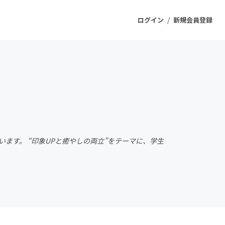
/
ログイン
新規会員登録
ジェクト
もうすぐ公開されます
プロダクト
しています。 “印象UPと癒やしの両立”をテーマに、学生
ファッション
スポーツ
ケア
ソーシャルグッド