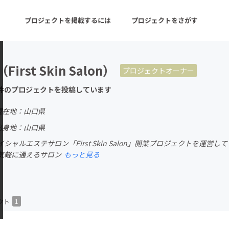
プロジェクトを掲載するには
プロジェクトをさがす
irst Skin Salon）
プロジェクトオーナー
ターン
注目の新着プロジェクト
募集終了が近いプロ
件のプロジェクトを投稿しています
現在地：山口県
音楽
舞台・パフォーマンス
出身地：山口県
シャルエステサロン「First Skin Salon」開業プロジェクトを運営
ゲーム・サービス開発
フード・飲食店
気軽に通えるサロン
もっと見る
書籍・雑誌出版
アニメ・漫画
チャレンジ
ビューティー・ヘルス
クト
1