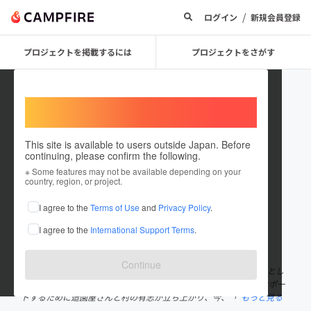
/
ログイン
新規会員登録
プロジェクトを掲載するには
プロジェクトをさがす
Welcome,
International users
This site is available to users outside Japan. Before
continuing, please confirm the following.
fn enmusubi
※ Some features may not be available depending on your
country, region, or project.
プロジェクトオーナー
I agree to the
Terms of Use
and
Privacy Policy
.
これまでに1件のプロジェクトを投稿しています
I agree to the
International Support Terms
.
在住国：日本
現在地：富山県
出身国：日本
出身地：富山県
Continue
『日本一ちっちゃな村』舟橋村の小学生7人が「こども公園部長」とし
て、こどもが主役の公園を作ろうとしています。そして、彼らをサポー
トするために造園屋さんと村の有志が立ち上がり、今、「
もっと見る