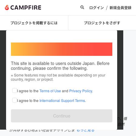
/
ログイン
新規会員登録
プロジェクトを掲載するには
プロジェクトをさがす
Welcome,
International users
This site is available to users outside Japan. Before
continuing, please confirm the following.
fog inc
※ Some features may not be available depending on your
country, region, or project.
プロジェクトオーナー
I agree to the
Terms of Use
and
Privacy Policy
.
これまでに1件のプロジェクトを投稿しています
I agree to the
International Support Terms
.
在住国：日本
現在地：東京都
出身国：日本
出身地：未設定
Continue
循環をつくる "（ ）"をつくります。 自然と社会とコミュニティの、循
環と再生を構築するデザインファーム。 fogは事業を通して、人と自然
が共存する心地よい社会をデザインしま
もっと見る