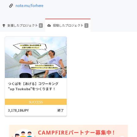
note.mu/forhere
支援した
プロジェクト
投稿した
プロジェクト
8
1
つくばを【あげる】コワーキング
"up Tsukuba"をつくります！
SUCCESS
3,178,186JPY
終了