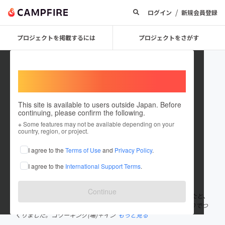
/
ログイン
新規会員登録
プロジェクトを掲載するには
プロジェクトをさがす
Welcome,
International users
This site is available to users outside Japan. Before
continuing, please confirm the following.
forhere
※ Some features may not be available depending on your
country, region, or project.
プロジェクトオーナー
I agree to the
Terms of Use
and
Privacy Policy
.
これまでに8回支援して1件のプロジェクトを投稿しています
I agree to the
International Support Terms
.
在住国：日本
現在地：茨城県
出身国：日本
出身地：茨城県
Continue
合同会社for here 2018年6月設立！ 本プロジェクト発起人ほりしたと、
コワーキングを立ち上げるためにつくばに移住したえもとのふたりでつ
くりました。コワーキング(場)＋イン
もっと見る