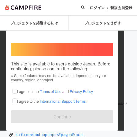
/
ログイン
新規会員登録
プロジェクトを掲載するには
プロジェクトをさがす
Welcome,
International users
This site is available to users outside Japan. Before
continuing, please confirm the following.
foufoupuppies2
※ Some features may not be available depending on your
country, region, or project.
在住国：日本
現在地：北海道
I agree to the
Terms of Use
and
Privacy Policy
.
出身国：日本
出身地：北海道
I agree to the
International Support Terms
.
FoufouPuppies is a charming and playful term that seems to evoke t
he image of adorable, en
もっと見る
Continue
foufoupuppies.ae/
independent.academia.edu/FPuppies
ko-fi.com/foufoupuppies#paypalModal