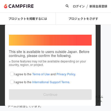
/
ログイン
新規会員登録
プロジェクトを掲載するには
プロジェクトをさがす
Welcome,
International users
This site is available to users outside Japan. Before
continuing, please confirm the following.
fujigomusangyo
※ Some features may not be available depending on your
country, region, or project.
プロジェクトオーナー
I agree to the
Terms of Use
and
Privacy Policy
.
これまでに1件のプロジェクトを投稿しています
I agree to the
International Support Terms
.
在住国：日本
現在地：静岡県
出身国：日本
出身地：静岡県
Continue
創業60年以上！静岡のスポンジ・ウレタンフォーム加工会社の富士ゴム
産業公式アカウントです。スポンジを使った新商品の開発プロジェクト
チームが担当しています。