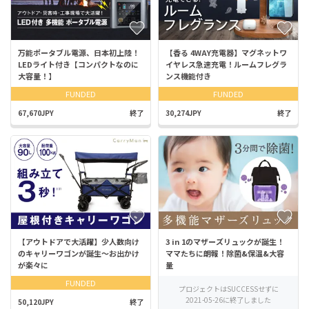
万能ポータブル電源、日本初上陸！
【香る 4WAY充電器】マグネットワ
LEDライト付き【コンパクトなのに
イヤレス急速充電！ルームフレグラ
大容量！】
ンス機能付き
FUNDED
FUNDED
67,670JPY
終了
30,274JPY
終了
【アウトドアで大活躍】少人数向け
3 in 1のマザーズリュックが誕生！
のキャリーワゴンが誕生～お出かけ
ママたちに朗報！除菌&保温&大容
が楽々に
量
FUNDED
プロジェクトはSUCCESSせずに
2021-05-26に終了しました
50,120JPY
終了