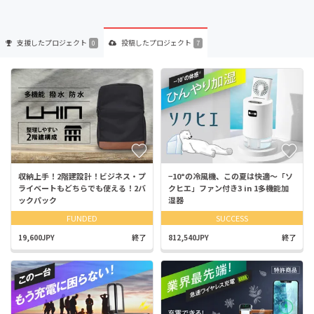
支援した
プロジェクト
投稿した
プロジェクト
0
7
収納上手！2階建設計！ビジネス・プ
−10°の冷風機、この夏は快適～「ソ
ライベートもどちらでも使える！2バ
クヒエ」ファン付き3 in 1多機能加
ックパック
湿器
FUNDED
SUCCESS
19,600JPY
終了
812,540JPY
終了