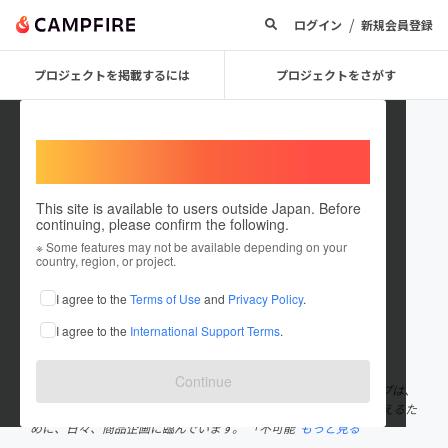
/
ログイン
新規会員登録
プロジェクトを掲載するには
プロジェクトをさがす
Welcome,
International users
This site is available to users outside Japan. Before
continuing, please confirm the following.
fujigroup
※ Some features may not be available depending on your
country, region, or project.
プロジェクトオーナー
I agree to the
Terms of Use
and
Privacy Policy
.
これまでに7件のプロジェクトを投稿しています
I agree to the
International Support Terms
.
在住国：日本
現在地：大阪府
出身国：日本
出身地：未設定
Continue
【これからの時代に必要な会社でありたい】 株式会社富士グループは、
「こんな商品があったらいいな」というお客様の 熱意・想いに応えるた
めに、日々、商品企画に臨んでいます。 「不可能
もっと見る