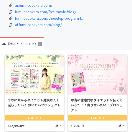
ai.fumi-cocokara.com/
fumi-cocokara.com/free-movie-blog/
fumi-cocokara.com/threestep-program-l...
ai.fumi-cocokara.com/blog/
投稿した
プロジェクト
2
辛さに繋がるダイエット難民さんを
本当の健康的なダイエットを伝えて
減らしたい！ 救いたいプロジェクト
いきたい！寄り添いたい！プロジェ
クト
FUNDED
FUNDED
552,997JPY
終了
5,000JPY
終了