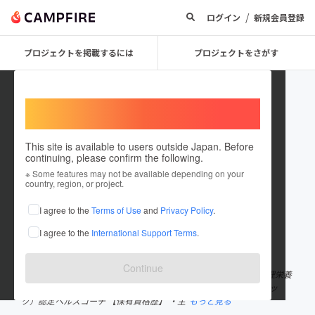
/
ログイン
新規会員登録
プロジェクトを掲載するには
プロジェクトをさがす
Welcome,
International users
This site is available to users outside Japan. Before
continuing, please confirm the following.
fumi_hirano
※ Some features may not be available depending on your
country, region, or project.
プロジェクトオーナー
I agree to the
Terms of Use
and
Privacy Policy
.
これまでに9回支援して2件のプロジェクトを投稿しています
I agree to the
International Support Terms
.
在住国：日本
現在地：未設定
出身国：日本
出身地：千葉県
Continue
1969年 千葉県生まれ。 栄養士歴３０年以上 【保有資格】 ・管理栄養
士 ・ソフィアウッズ・インスティテュート 統合食養（ホルステッ
ク）認定ヘルスコーチ 【保有資格歴】 ・主
もっと見る