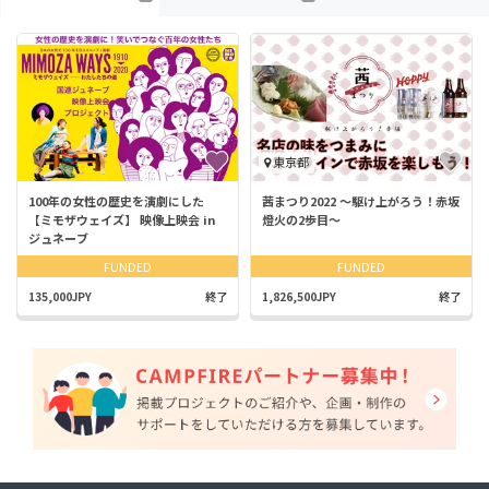
東京都
100年の女性の歴史を演劇にした
茜まつり2022 ～駆け上がろう！赤坂
【ミモザウェイズ】 映像上映会 in
燈火の2歩目～
ジュネーブ
FUNDED
FUNDED
135,000JPY
終了
1,826,500JPY
終了