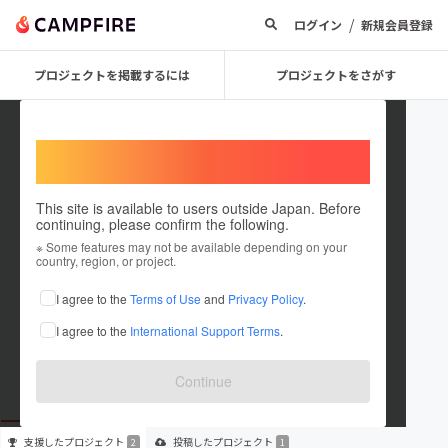
/
ログイン
新規会員登録
プロジェクトを掲載するには
プロジェクトをさがす
Welcome,
International users
This site is available to users outside Japan. Before
continuing, please confirm the following.
fumit
※ Some features may not be available depending on your
country, region, or project.
プロジェクトオーナー
I agree to the
Terms of Use
and
Privacy Policy
.
これまでに2回支援して1件のプロジェクトを投稿しています
I agree to the
International Support Terms
.
在住国：未設定
出身国：未設定
Continue
支援した
プロジェクト
投稿した
プロジェクト
2
1